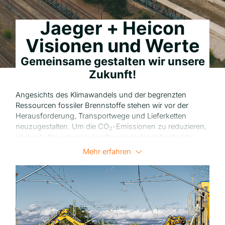
Jaeger + Heicon
Visionen und Werte
Gemeinsame gestalten wir unsere
Zukunft!
Angesichts des Klimawandels und der begrenzten
Ressourcen fossiler Brennstoffe stehen wir vor der
Herausforderung, Transportwege und Lieferketten
neuzugestalten. Um die CO
-Emissionen zu reduzieren,
2
ist der Aufbau einer zukunftsweisenden Infrastruktur
unumgänglich.
Mehr erfahren
Jaeger Bernburg und Heicon werden sich aktiv an dieser
Transformation beteiligen. Wir haben unsere
Unternehmen kompetent auf diese Herausforderungen
ausgerichtet und sind bereits heute maßgeblich an
bedeutenden Projekten der Deutschen Bahn beteiligt
oder führen diese vollständig durch. Durch unsere