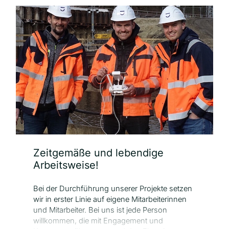
körperliche Belastung unserer Mitarbeiter zu
minimieren. Zahlreiche Arbeitsabläufe sind
digitalisiert, darunter die Erfassung des
Baufeldes mittels 3D-Scan und die Steuerung
der Bauabläufe in digitalen Bauakten. Mobiles
Arbeiten und der permanente Zugriff auf alle
relevanten Daten sind für unsere
Mitarbeiterinnen und Mitarbeiter
selbstverständlich.
Zeitgemäße und lebendige
Arbeitsweise!
Bei der Durchführung unserer Projekte setzen
wir in erster Linie auf eigene Mitarbeiterinnen
und Mitarbeiter. Bei uns ist jede Person
willkommen, die mit Engagement und