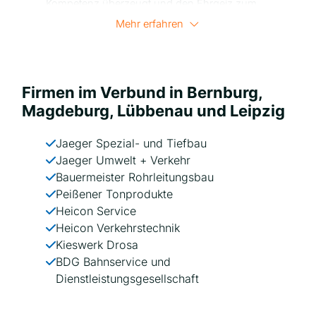
Kompetenz überzeugt und den Ehrgeiz zum
Erfolg mitbringt.
Mehr erfahren
Wir unterstützen aktiv die Weiterentwicklung
aller Mitarbeiterinnen und Mitarbeiter,
unabhängig von ihrem Hintergrund. Unsere
Firma schafft ein
Firmen im Verbund in Bernburg,
Umfeld, in dem jeder sein volles Potenzial
Magdeburg, Lübbenau und Leipzig
entfalten kann. Zusammen streben wir nach
persönlichem und beruflichem Wachstum!
Jaeger Spezial- und Tiefbau
Jaeger Umwelt + Verkehr
Bauermeister Rohrleitungsbau
Peißener Tonprodukte
Heicon Service
Heicon Verkehrstechnik
Kieswerk Drosa
BDG Bahnservice und
Dienstleistungsgesellschaft