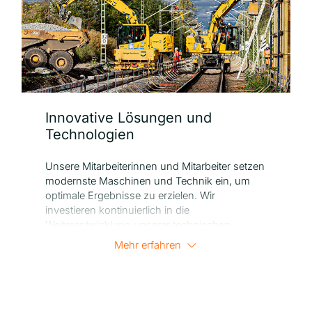
umfassende Expertise und das breite Spektrum an
Fachbereichen, die wir unter einem Dach vereinen, sind
wir bereit, die Zukunft aktiv mitzugestalten.
Innovative Lösungen und
Technologien
Unsere Mitarbeiterinnen und Mitarbeiter setzen
modernste Maschinen und Technik ein, um
optimale Ergebnisse zu erzielen. Wir
investieren kontinuierlich in die
Weiterentwicklung unserer technischen
Ausstattung und unserer Mitarbeiterinnen und
Mehr erfahren
Mitarbeiter.
Wir nutzen auf unseren Baustellen
verschiedene innovative technische Hilfsmittel
wie Hydromagneten und Saugbagger, um die