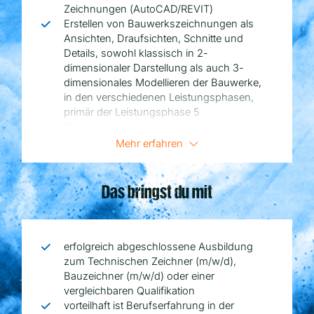
Zeichnungen (AutoCAD/REVIT)
Erstellen von Bauwerkszeichnungen als
Ansichten, Draufsichten, Schnitte und
Details, sowohl klassisch in 2-
dimensionaler Darstellung als auch 3-
dimensionales Modellieren der Bauwerke,
in den verschiedenen Leistungsphasen,
primär der Leistungsphase 5
Durchführen von
Zeichnungskonvertierungen und
Mehr erfahren
Zeichnungsänderungen sowie
Systemeingaben in iTWO und Eplass
Zusammenführen der verschiedenen
Das bringst du mit
virtuellen Fachmodelle und Prüfung auf
Kollisionen und Optimierungsmöglichkeiten
zur Verbesserung der Planungsqualität
selbstständiges erstellen und überarbeiten
erfolgreich abgeschlossene Ausbildung
von Lage-, Übersichts- und Sonderplänen
zum Technischen Zeichner (m/w/d),
auf der Grundlage von ALKIS-Daten /
Bauzeichner (m/w/d) oder einer
Bestandsdaten / Befliegungsdaten /
vergleichbaren Qualifikation
Vermessungsdaten
vorteilhaft ist Berufserfahrung in der