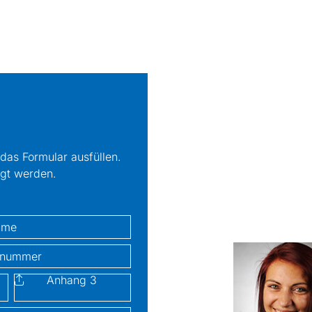
das Formular ausfüllen.
ügt werden.
!
ummer
Anhang 3