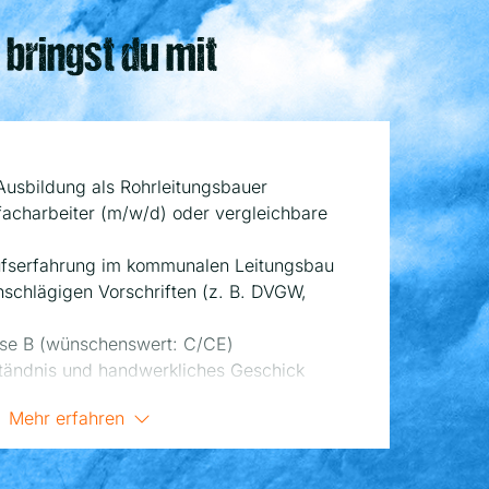
 bringst du mit
usbildung als Rohrleitungsbauer
facharbeiter (m/w/d) oder vergleichbare
ufserfahrung im kommunalen Leitungsbau
nschlägigen Vorschriften (z. B. DVGW,
sse B (wünschenswert: C/CE)
tändnis und handwerkliches Geschick
verlässigkeit und selbstständige
Mehr erfahren
Arbeit im Freien bei unterschiedlichen
gungen