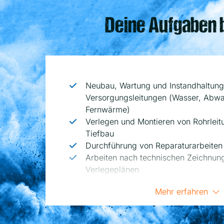
Deine Aufgaben 
Neubau, Wartung und Instandhaltung
Versorgungsleitungen (Wasser, Abwa
Fernwärme)
Verlegen und Montieren von Rohrlei
Tiefbau
Durchführung von Reparaturarbeiten
Arbeiten nach technischen Zeichnun
Verlegeplänen
Bedienung von Baumaschinen und B
Mehr erfahren
Absicherung von Baustellen im öffen
Dokumentation der durchgeführten A