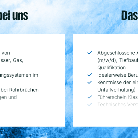
bei uns
Das
 von
Abgeschlossene A
sser, Gas,
(m/w/d), Tiefbau
Qualifikation
tungssystemen im
Idealerweise Ber
Kenntnisse der ei
 bei Rohrbrüchen
Unfallverhütung)
gen und
Führerschein Kla
Technisches Vers
augeräten
Teamfähigkeit, Zu
tlichen Verkehrsraum
Arbeitsweise
rbeiten
Bereitschaft zur 
Witterungsbedin