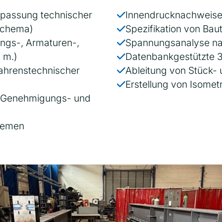
npassung technischer
Innendrucknachweis
-Schema)
Spezifikation von Bau
ungs-, Armaturen-,
Spannungsanalyse nac
. m.)
Datenbankgestützte 3
ahrenstechnischer
Ableitung von Stück-
Erstellung von Isomet
I (Genehmigungs- und
stemen